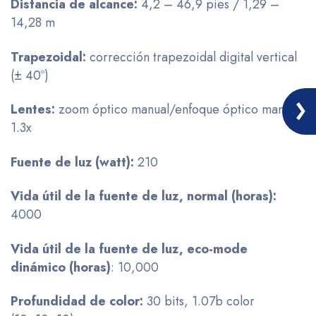
Distancia
de
alcance:
4,2 – 46,9 pies / 1,29 –
14,28 m
Trapezoidal
:
corrección trapezoidal digital vertical
(± 40º)
Lentes
:
zoom óptico manual/enfoque óptico manual
1.3x
Fuente
de luz (watt):
210
Vida
útil de la fuente de luz, normal (horas):
4000
Vida
útil de la fuente de luz, eco-
mode
dinámico (horas)
: 10,000
Profundidad
de color:
30 bits, 1.07b color